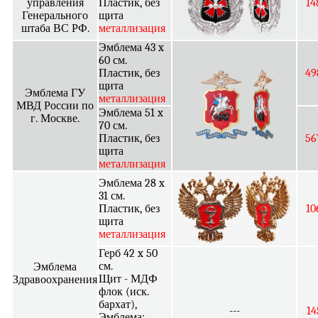
управления
Пластик, без
14
Генерального
щита
штаба ВС РФ.
металлизация
Эмблема 43 x
60 см.
Пластик, без
49
щита
Эмблема ГУ
металлизация
МВД России по
Эмблема 51 x
г. Москве.
70 см.
Пластик, без
56
щита
металлизация
Эмблема 28 x
31 см.
Пластик, без
10
щита
металлизация
Герб 42 x 50
см.
Эмблема
Щит - МДФ
Здравоохранения
флок (иск.
бархат),
---
14
Эмблема: