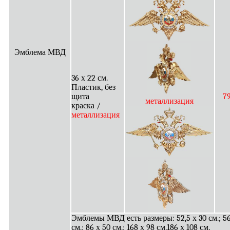
Эмблема МВД
36 х 22 см.
Пластик, без
щита
7
металлизация
краска /
металлизация
Эмблемы МВД есть размеры: 52,5 х 30 см.; 56
см.; 86 х 50 см.; 168 х 98 см.186 х 108 см.