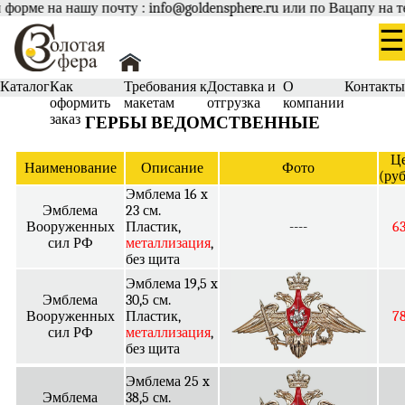
нашу почту : info@goldensphere.ru или по Вацапу на тел. +7 985 
☰
Каталог
Как
Требования к
Доставка и
О
Контакт
оформить
макетам
отгрузка
компании
заказ
ГЕРБЫ ВЕДОМСТВЕННЫЕ
Ц
Наименование
Описание
Фото
(руб
Эмблема 16 x
Эмблема
23 см.
Вооруженных
Пластик,
----
6
сил РФ
металлизация
,
без щита
Эмблема 19,5 x
Эмблема
30,5 см.
Вооруженных
Пластик,
7
сил РФ
металлизация
,
без щита
Эмблема 25 x
Эмблема
38,5 см.