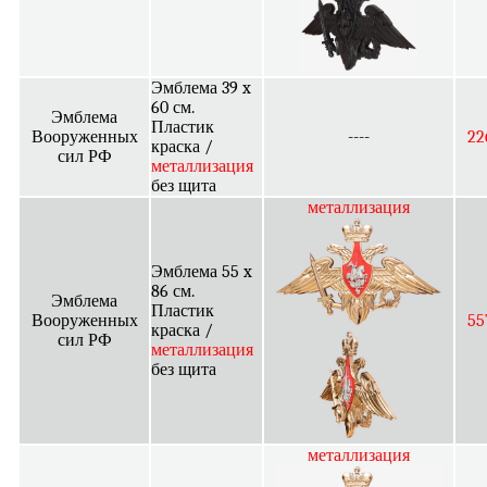
Эмблема 39 x
60 см.
Эмблема
Пластик
Вооруженных
----
22
краска /
сил РФ
металлизация
без щита
металлизация
Эмблема 55 x
86 см.
Эмблема
Пластик
Вооруженных
55
краска /
сил РФ
металлизация
без щита
металлизация