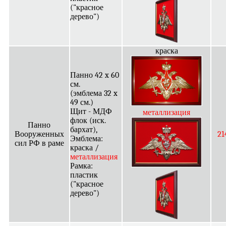
("красное
дерево")
краска
Панно 42 x 60
см.
(эмблема 32 x
49 см.)
Щит - МДФ
металлизация
флок (иск.
Панно
бархат),
Вооруженных
21
Эмблема:
сил РФ в раме
краска /
металлизация
Рамка:
пластик
("красное
дерево")