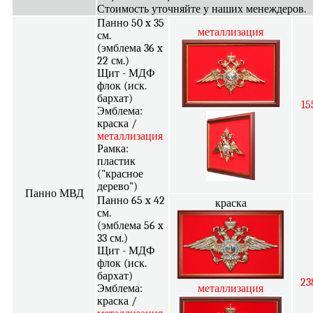
Стоимость уточняйте у наших менеждеров.
Панно 50 x 35
металлизация
см.
(эмблема 36 x
22 см.)
Щит - МДФ
флок (иск.
бархат)
15
Эмблема:
краска /
металлизация
Рамка:
пластик
("красное
дерево")
Панно МВД
Панно 65 x 42
краска
см.
(эмблема 56 x
33 см.)
Щит - МДФ
флок (иск.
бархат)
23
Эмблема:
металлизация
краска /