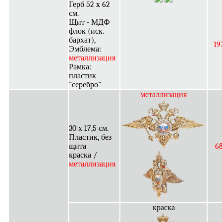
Герб 52 x 62
см.
Щит - МДФ
флок (иск.
бархат),
19
Эмблема:
металлизация
Рамка:
пластик
"серебро"
металлизация
30 х 17,5 см.
Пластик, без
щита
6
краска /
металлизация
краска