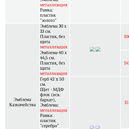
металлизация
Рамка:
пластик
"золото"
Эмблема 30 х
33 см.
Пластик, без
10
щита
металлизация
Эмблема 40 х
44,5 см.
Пластик, без
14
щита
металлизация
Герб 42 x 50
см.
Щит - МДФ
флок (иск.
Эмблема
бархат),
15
Казначейства
Эмблема:
металлизация
Рамка:
пластик
"серебро"