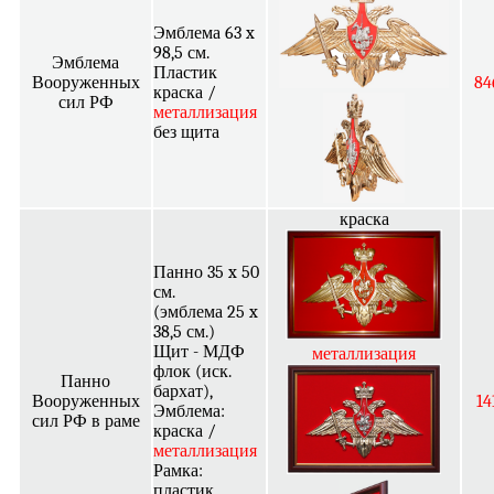
Эмблема 63 x
98,5 см.
Эмблема
Пластик
Вооруженных
84
краска /
сил РФ
металлизация
без щита
краска
Панно 35 x 50
см.
(эмблема 25 x
38,5 см.)
Щит - МДФ
металлизация
флок (иск.
Панно
бархат),
Вооруженных
14
Эмблема:
сил РФ в раме
краска /
металлизация
Рамка:
пластик