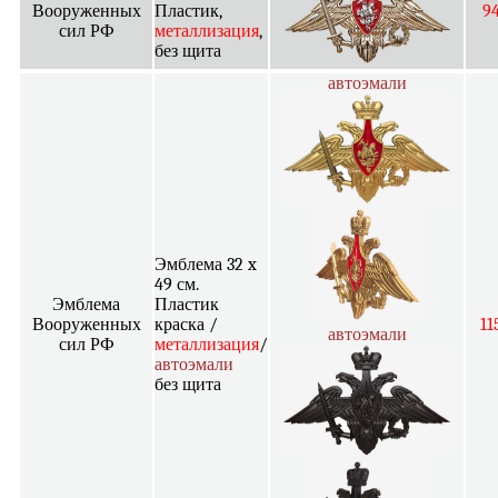
Вооруженных
Пластик,
9
сил РФ
металлизация
,
без щита
автоэмали
Эмблема 32 x
49 см.
Эмблема
Пластик
Вооруженных
краска /
11
автоэмали
сил РФ
металлизация
/
автоэмали
без щита