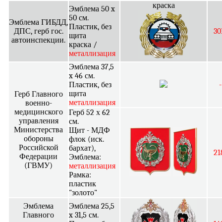
краска
Эмблема 50 x
50 см.
Эмблема ГИБДД,
Пластик, без
ДПС, герб гос.
30
щита
автоинспекции.
краска /
металлизация
Эмблема 37,5
x 46 см.
Пластик, без
-
щита
Герб Главного
металлизация
военно-
медицинского
Герб 52 х 62
управления
см.
Министерства
Щит - МДФ
обороны
флок (иск.
Российской
бархат),
21
Федерации
Эмблема:
(ГВМУ)
металлизация
Рамка:
пластик
"золото"
Эмблема
Эмблема 25,5
Главного
x 31,5 см.