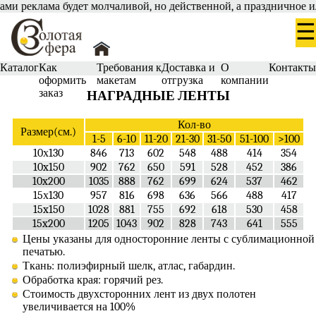
ми реклама будет молчаливой, но действенной, а праздничное ил
☰
Каталог
Как
Требования к
Доставка и
О
Контакт
оформить
макетам
отгрузка
компании
заказ
НАГРАДНЫЕ ЛЕНТЫ
Кол-во
Размер(см.)
1-5
6-10
11-20
21-30
31-50
51-100
>100
10х130
846
713
602
548
488
414
354
10x150
902
762
650
591
528
452
386
10x200
1035
888
762
699
624
537
462
15х130
957
816
698
636
566
488
417
15x150
1028
881
755
692
618
530
458
15x200
1205
1043
902
828
743
641
555
Цены указаны для односторонние ленты с сублимационной
печатью.
Ткань: полиэфирный шелк, атлас, габардин.
Обработка края: горячий рез.
Стоимость двухсторонних лент из двух полотен
увеличивается на 100%