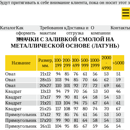
т притягивать к себе внимание клиента, пока он носит этот зна
☰
Каталог
Как
Требования к
Доставка и
О
Контакт
оформить
макетам
отгрузка
компании
заказ
ЗНАЧКИ С ЗАЛИВКОЙ СМОЛОЙ НА
МЕТАЛЛИЧЕСКОЙ ОСНОВЕ (ЛАТУНЬ)
2000
Размер,
100-
200-
300-
500-
1000-
Название
-
>5000
мм.
199
299
499
999
1999
4990
Овал
21х12
94
85
76
61
56
53
51
Овал
28х15
103
94
85
70
66
62
59
Овал
20х27
110
101
92
77
72
69
66
Квадрат
13х13
94
79
70
56
53
50
46
Квадрат
17x17
99
90
81
64
58
54
53
Квадрат
21x21
113
104
94
75
67
64
61
Квадрат
25х25
117
108
97
80
74
70
67
Прямоугольник
17x12
92
85
76
61
56
53
50
Прямоугольник
17x20
99
90
81
64
58
54
53
Прямоугольник
26х11
104
95
85
67
59
56
54