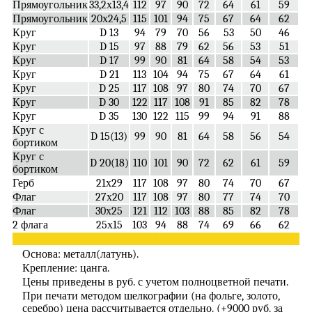
Прямоугольник
33,2х13,4
112
97
90
72
64
61
59
Прямоугольник
20х24,5
115
101
94
75
67
64
62
Круг
D 13
94
79
70
56
53
50
46
Круг
D 15
97
88
79
62
56
53
51
Круг
D 17
99
90
81
64
58
54
53
Круг
D 21
113
104
94
75
67
64
61
Круг
D 25
117
108
97
80
74
70
67
Круг
D 30
122
117
108
91
85
82
78
Круг
D 35
130
122
115
99
94
91
88
Круг с
D 15(13)
99
90
81
64
58
56
54
бортиком
Круг с
D 20(18)
110
101
90
72
62
61
59
бортиком
Герб
21х29
117
108
97
80
74
70
67
Флаг
27х20
117
108
97
80
77
74
70
Флаг
30х25
121
112
103
88
85
82
78
2 флага
25х15
103
94
88
74
69
66
62
1
Основа: металл(латунь).
Крепление: цанга.
Цены приведены в руб. с учетом полноцветной печати.
При печати методом шелкографии (на фольге, золото,
серебро) цена рассчитывается отдельно. (+9000 руб. за