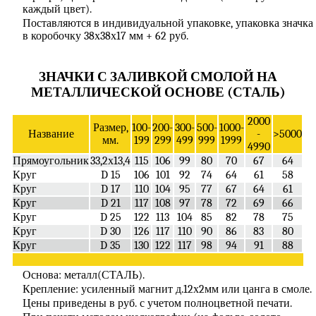
каждый цвет).
Поставляются в индивидуальной упаковке, упаковка значка
в коробочку 38х38х17 мм + 62 руб.
ЗНАЧКИ С ЗАЛИВКОЙ СМОЛОЙ НА
МЕТАЛЛИЧЕСКОЙ ОСНОВЕ (СТАЛЬ)
2000
Размер,
100-
200-
300-
500-
1000-
Название
-
>5000
мм.
199
299
499
999
1999
4990
Прямоугольник
33,2х13,4
115
106
99
80
70
67
64
Круг
D 15
106
101
92
74
64
61
58
Круг
D 17
110
104
95
77
67
64
61
Круг
D 21
117
108
97
78
72
69
66
Круг
D 25
122
113
104
85
82
78
75
Круг
D 30
126
117
110
90
86
83
80
Круг
D 35
130
122
117
98
94
91
88
1
Основа: металл(СТАЛЬ).
Крепление: усиленный магнит д.12х2мм или цанга в смоле.
Цены приведены в руб. с учетом полноцветной печати.